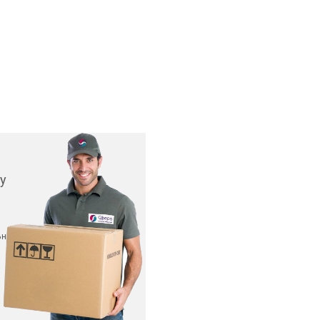
у
ьных