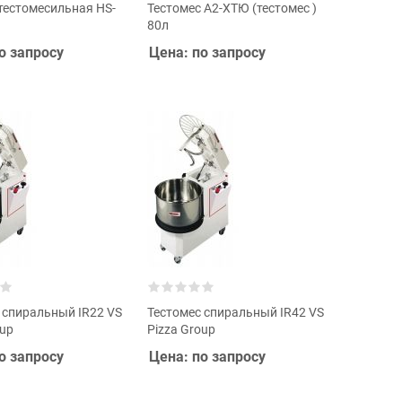
естомесильная HS-
Тестомес А2-ХТЮ (тестомес )
)
80л
о запросу
Цена: по запросу
 спиральный IR22 VS
Тестомес спиральный IR42 VS
oup
Pizza Group
о запросу
Цена: по запросу