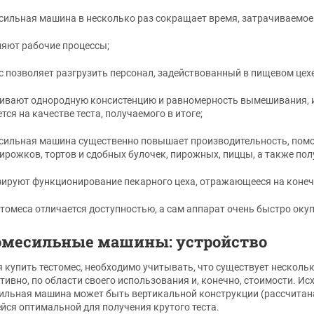
есильная машина в несколько раз сокращает время, затрачиваемое
ляют рабочие процессы;
ес позволяет разгрузить персонал, задействованный в пищевом цехе
чивают однородную консистенцию и равномерность вымешивания, 
тся на качестве теста, получаемого в итоге;
есильная машина существенно повышает производительность, пом
пирожков, тортов и сдобных булочек, пирожных, пиццы, а также пол
зируют функционирование пекарного цеха, отражающееся на конеч
естомеса отличается доступностью, а сам аппарат очень быстро окуп
омесильные машины: устройство
 купить тестомес, необходимо учитывать, что существует нескол
тивно, по области своего использования и, конечно, стоимости. И
ильная машина может быть вертикальной конструкции (рассчитана 
ся оптимальной для получения крутого теста.