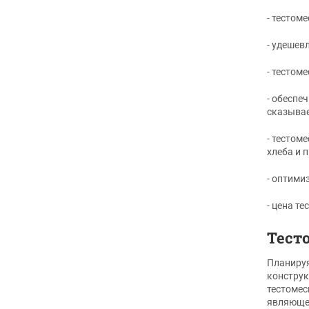
- тестом
- удешев
- тестом
- обеспе
сказывае
- тестом
хлеба и 
- оптими
- цена т
Тест
Планируя
конструк
тестомес
являющей