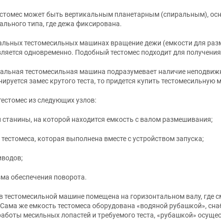
естомес может быть вертикальным планетарным (спиральным), ос
ального типа, где дежа фиксирована.
альных тестомесильных машинах вращение дежи (емкости для разм
ляется одновременно. Подобный тестомес подходит для получения
альная тестомесильная машина подразумевает наличие неподвижн
нируется замес крутого теста, то придется купить тестомесильную 
тестомес из следующих узлов:
й станины, на которой находится емкость с валом размешивания;
 тестомеса, которая выполнена вместе с устройством запуска;
иводов;
зма обеспечения поворота.
в тестомесильной машине помещена на горизонтальном валу, где 
 Сама же емкость тестомеса оборудована «водяной рубашкой», сна
аботы месильных лопастей и требуемого теста, «рубашкой» осущес