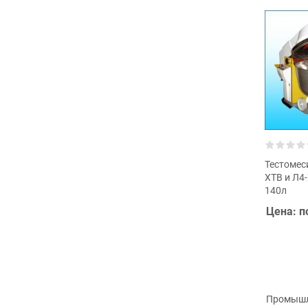
Тестомес
ХТВ и Л4-
140л
Цена: п
Промышл