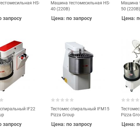
естомесильная HS-
Машина тестомесильная HS-
Машина т
40 (220В)
50 (220В
о запросу
Цена: по запросу
Цена: п
 спиральный IF22
Тестомес спиральный IFM15
Тестомес
up
Pizza Group
Pizza Gr
о запросу
Цена: по запросу
Цена: п