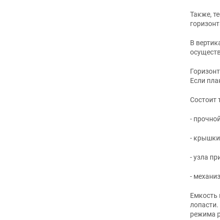
Также, т
горизонт
В вертик
осуществ
Горизонт
Если пла
Состоит 
- прочно
- крышки
- узла пр
- механи
Емкость 
лопасти.
режима р