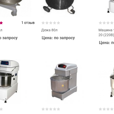
1 отзыв
0л
Дежа 80л
Машина т
20 (220В
о запросу
Цена: по запросу
Цена: п