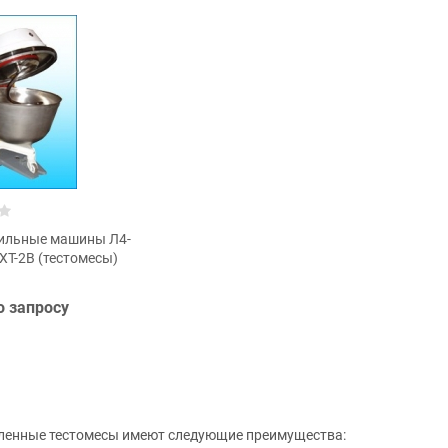
ильные машины Л4-
ХТ-2В (тестомесы)
о запросу
енные тестомесы имеют следующие преимущества: