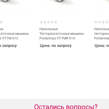
ые
Напольные
Напольн
скаточные машины
Тестораскаточные машины
тестора
z VT-TM 613
Porlanmaz VT-TMR 614
Porlanma
о запросу
Цена: по запросу
Цена: п
Остались вопросы?