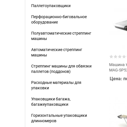
Паллетоупаковщики
Перфорационно-биговальное
оборудование
Полуавтоматические стреппинг
машины
Автоматические стреппинг
машины
Машина т
Стреппинг машины для обвязки
MAG-SP5
паллетов (поддонов)
Цена: п
Расходные материалы для
упаковки
Упаковщики багажа,
багажеупаковщики
Горизонтальные упаковщики
длинномеров