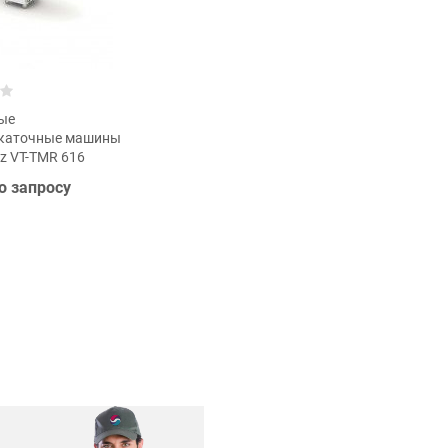
ые
скаточные машины
z VT-TMR 616
о запросу