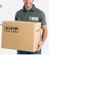
у
ьных