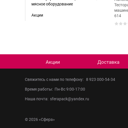
мясное оборудование
тестораскаточная машина
Тестор
Porlanmaz VT-TM 609
машины
Акции
614
Акции
Доставка
Свяжитесь с нами по телефону:
8 923 000-54-34
Время работы: Пн-Вс 9:00-17:00
Наша почта: sferapack@yandex.ru
© 2026 «Сфера»