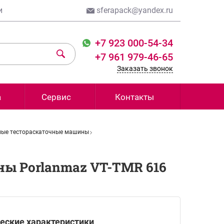
и
sferapack@yandex.ru
+7 923 000-54-34
+7 961 979-46-65
Заказать звонок
а
Сервис
Контакты
ые тестораскаточные машины
ы Porlanmaz VT-TMR 616
еские характеристики