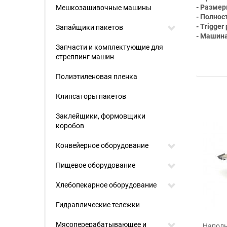
- Размер
Мешкозашивочные машины
- Полнос
- Trigger
Запайщики пакетов
- Машина
Запчасти и комплектующие для
стреппинг машин
Полиэтиленовая пленка
Клипсаторы пакетов
Заклейщики, формовщики
коробов
Конвейерное оборудование
Пищевое оборудование
Хлебопекарное оборудование
а тестораскаточная
Гидравлические тележки
P520
Мясоперерабатывающее и
Напольная
Напол