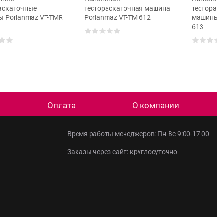
аскаточные
тестораскаточная машина
тестор
 Porlanmaz VT-TMR
Porlanmaz VT-TM 612
машины
613
Оплата
О компании
Время работы менеджеров: Пн-Вс 9:00-17:00
Заказы через сайт: круглосуточно