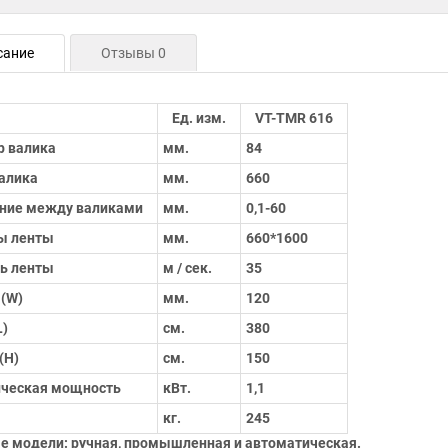
сание
Отзывы 0
Ед. изм.
VT-TMR 616
р валика
мм.
84
алика
мм.
660
яние между валиками
мм.
0,1-60
ы ленты
мм.
660*1600
ь ленты
м / сек.
35
(W)
мм.
120
L)
см.
380
(H)
см.
150
ическая мощность
кВт.
1,1
кг.
245
ые модели: ручная, промышленная и автоматическая.