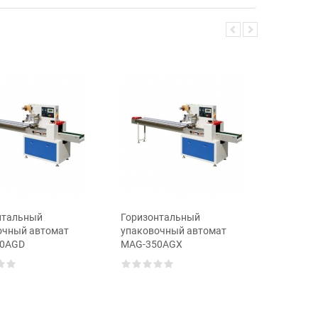
Горизон
упаково
MAG-45
нтальный
Горизонтальный
очный автомат
упаковочный автомат
50AGD
MAG-350AGX