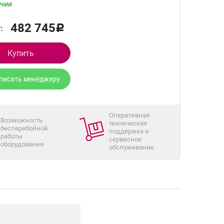
ичии
482 745
:
Р
Купить
писать менеджеру
Оперативная
Возможность
техническая
бесперебойной
поддержка и
работы
сервисное
оборудования
обслуживание