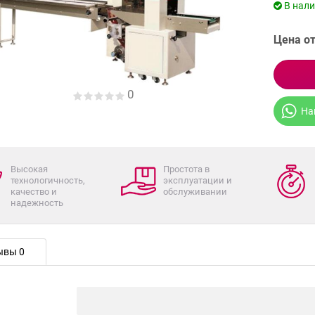
В нал
Цена от
0
На
Высокая
Простота в
технологичность,
эксплуатации и
качество и
обслуживании
надежность
ывы 0