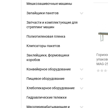
Мешкозашивочные машины
Запайщики пакетов
Запчасти и комплектующие для
стреппинг машин
Полиэтиленовая пленка
Клипсаторы пакетов
Горизо
Заклейщики, формовщики
онтальный
Автомат упаковочный
упаков
коробов
вочный автомат
DCWB-350D
MAG-2
50X_V2
Конвейерное оборудование
Пищевое оборудование
Хлебопекарное оборудование
Гидравлические тележки
Мясоперерабатывающее и