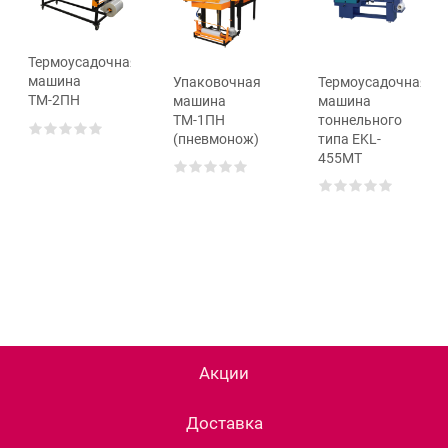
Термоусадочная
машина
Упаковочная
Термоусадочная
ТМ-2ПН
машина
машина
ТМ-1ПН
тоннельного
(пневмонож)
типа EKL-
455MT
Акции
Доставка