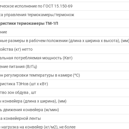
ческое исполнение по ГОСТ 15.150-69
ка управления термокамеры/термонож
еристики термокамеры ТМ-1П
ение
ные размеры в рабочем положении (длина х ширина х высота), (мм
ойства (кг) нетто
льная потребляемая мощность (Квт)
ние питания (В/Гц)
н регулировки температуры в камере (ºС)
ристика ТЭНов (шт х кВт)
тво зон обдува , шт
 конвейера (длина х ширина), (мм)
ь движения конвейера (м/мин)
на конвейерной ленты
 нагрузка на конвейер (кг/м2), не более