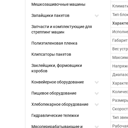
Мешкозашивочные машины
Климати
Тип бло
Запайщики пакетов
Характ
Запчасти и комплектующие для
Исполн
стреппинг машин
Габарит
Полиэтиленовая пленка
Вес устр
Клипсаторы пакетов
Максима
Заклейщики, формовщики
Напряже
коробов
Диапазо
Конвейерное оборудование
Характе
Количес
Пищевое оборудование
Размеры
Хлебопекарное оборудование
Скорост
Гидравлические тележки
Тип зве
Рабочая
Мясоперерабатывающее и