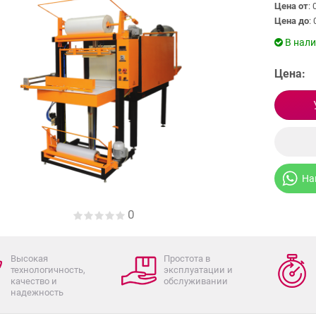
Цена от
: 
Цена до
: 
В нал
Цена:
На
0
Высокая
Простота в
технологичность,
эксплуатации и
качество и
обслуживании
надежность