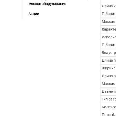
мясное оборудование
Длина к
Акции
Габарит
Максима
Характ
Исполн
Габарит
Вес устр
Длина п
Ширина 
Длина р
Максима
Давлени
Тип сва
Количес
Потребл