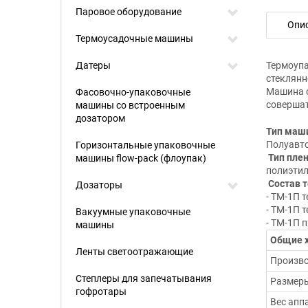
Паровое оборудование
Опи
Термоусадочные машины
Датеры
Термоупа
стеклянн
Машина о
Фасовочно-упаковочные
совершат
машины со встроенным
дозатором
Тип маш
Полуавт
Горизонтальные упаковочные
Тип плен
машины flow-pack (флоупак)
полиэтил
Состав 
Дозаторы
- ТМ-1П 
- ТМ-1П 
Вакуумные упаковочные
- ТМ-1П 
машины
Общие 
Ленты светоотражающие
Произво
Степлеры для запечатывания
Размеры
гофротары
Вес аппа