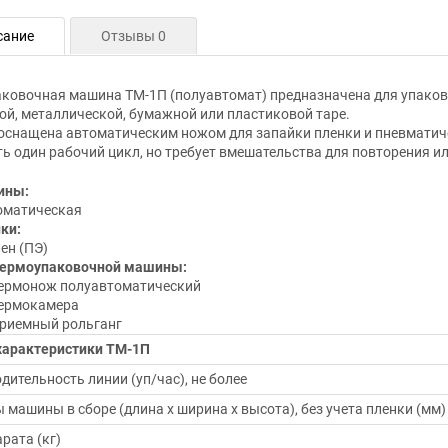
сание
Отзывы 0
ковочная машина ТМ-1П (полуавтомат) предназначена для упаков
ой, металлической, бумажной или пластиковой таре.
снащена автоматическим ножом для запайки пленки и пневматиче
ь один рабочий цикл, но требует вмешательства для повторения ил
ины:
оматическая
ки:
ен (ПЭ)
термоупаковочной машины:
термонож полуавтоматический
термокамера
приемный рольганг
характеристики ТМ-1П
дительность линии (уп/час), не более
 машины в сборе (длина х ширина х высота), без учета пленки (мм)
рата (кг)