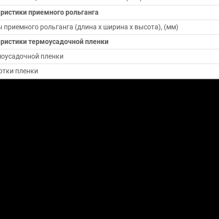
ристики приемного рольганга
 приемного рольганга (длина х ширина х высота), (мм)
ристики термоусадочной пленки
моусадочной пленки
отки пленки