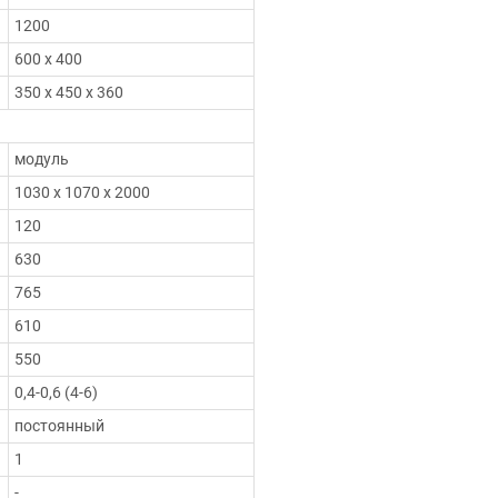
1200
600 х 400
350 х 450 х 360
модуль
1030 х 1070 х 2000
120
630
765
610
550
0,4-0,6 (4-6)
постоянный
1
-