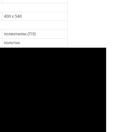
400 х 540
полиэтилен (ПЭ)
полотно