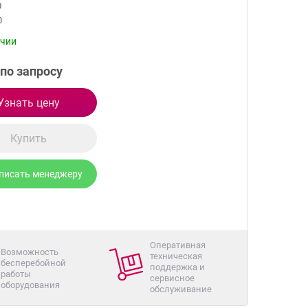
0
0
ичии
по запросу
Узнать цену
Купить
писать менеджеру
Оперативная
Возможность
техническая
бесперебойной
поддержка и
работы
сервисное
оборудования
обслуживание