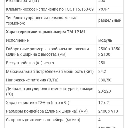
Вес аппарата (кг)
400
Климатическое исполнение по ГОСТ 15.150-69
УХЛ-4
Тип блока управления термокамеры/
раздельный
термонож
Характеристики термокамеры ТМ-1Р М1
Исполнение
модуль
Габаритные размеры в рабочем положении
2500 х 1350
(длина х ширина х высота), (мм)
х 2100
Вес устройства (кг) нетто
250
Максимальная потребляемая мощность (Квт)
24,2
Напряжение питания (В/Гц)
380/50
Диапазон регулировки температуры в камере
20-220
(ºС)
Характеристика ТЭНов (шт х кВт)
12 х 2
Размеры конвейера (длина х ширина), (мм)
2400 х 910
Скорость движения конвейера (м/мин)
4