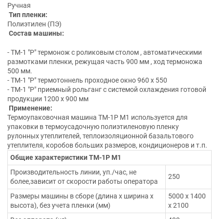
Ручная
Тип пленки:
Полиэтилен (ПЭ)
Состав машины:
- ТМ-1 "Р" термонож с роликовым столом , автоматическими
размотками пленки, режущая часть 900 мм , ход термоножа
500 мм.
- ТМ-1 "Р" термотоннель проходное окно 960 х 550
- ТМ-1 "Р" приемный рольганг с системой охлаждения готовой
продукции 1200 х 900 мм
Применение:
Термоупаковочная машина ТМ-1Р М1 используется для
упаковки в термоусадочную полиэтиленовую пленку
рулонных утеплителей, теплоизоляционной базальтового
утеплителя, коробов больших размеров, кондиционеров и т.п.
Общие характеристики ТМ-1Р М1
Производительность линии, уп./час, не
250
более,зависит от скорости работы оператора
Размеры машины в сборе (длина х ширина х
5000 х 1400
высота), без учета пленки (мм)
х 2100