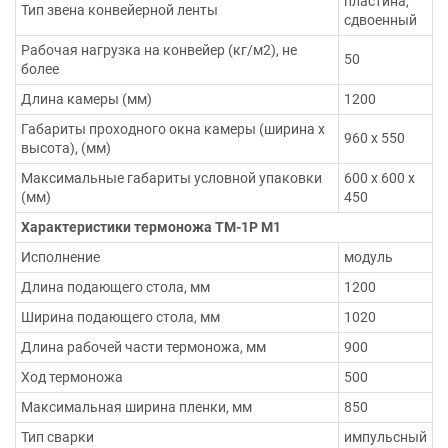
пластина,
Тип звена конвейерной ленты
сдвоенный
Рабочая нагрузка на конвейер (кг/м2), не
50
более
Длина камеры (мм)
1200
Габариты проходного окна камеры (ширина х
960 х 550
высота), (мм)
Максимальные габариты условной упаковки
600 х 600 х
(мм)
450
Характеристики термоножа ТМ-1Р М1
Исполнение
модуль
Длина подающего стола, мм
1200
Ширина подающего стола, мм
1020
Длина рабочей части термоножа, мм
900
Ход термоножа
500
Максимальная ширина пленки, мм
850
Тип сварки
импульсный